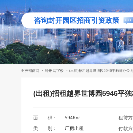
咨询封开园区招商引资政策
封开招商网
>
封开 写字楼
>
(出租)招租越界世博园5946平独栋办公 地
(出租)招租越界世博园5946平独
面 积：
5946㎡
租赁
类 别：
厂房出租
付款