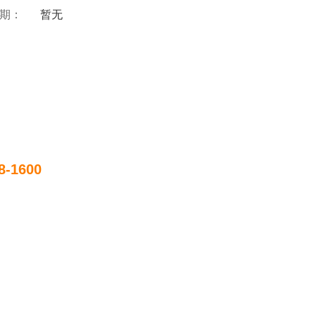
 期：
暂无
8-1600